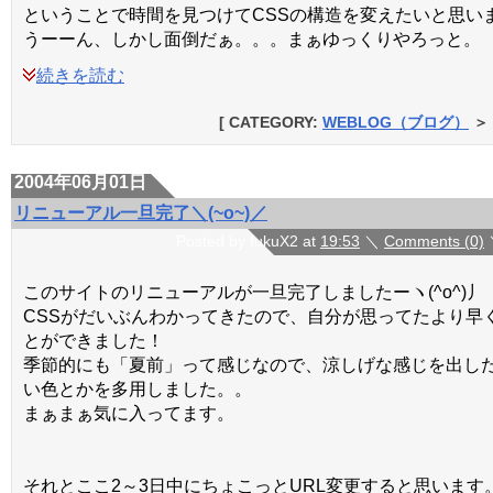
ということで時間を見つけてCSSの構造を変えたいと思い
うーーん、しかし面倒だぁ。。。まぁゆっくりやろっと。
続きを読む
[ CATEGORY:
WEBLOG（ブログ）
＞
2004年06月01日
リニューアル一旦完了＼(~o~)／
Posted by fukuX2 at
19:53
＼
Comments (0)
このサイトのリニューアルが一旦完了しましたーヽ(^o^)丿
CSSがだいぶんわかってきたので、自分が思ってたより早
とができました！
季節的にも「夏前」って感じなので、涼しげな感じを出し
い色とかを多用しました。。
まぁまぁ気に入ってます。
それとここ2～3日中にちょこっとURL変更すると思います