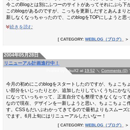
今このBlogとは別にふつーのサイトがあってそれにぶら下
このblogがあるのですが、こっちを更新しだすとあんまり
新しなくなっちゃったので、このblogをTOPにしようと思
続きを読む
[ CATEGORY:
WEBLOG（ブログ）
＞
2004年05月28日
リニューアル計画進行中！
Posted by fukuX2 at
19:52
＼
Comments (0)
今月の初めにこのblogをスタートしたのですが、ちょこち
い部分をいじったりとか、追加したりしていくうちにかなり
になっていっちゃって、正直自分でも整理できなくなって
なので現在、デザインを一新しようと思い、ちょこちょこ
す。CSSもだいぶわかってきてるので最初よりもスムーズ
でます。6月上旬にはリニューアルしたいなー！
[ CATEGORY:
WEBLOG（ブログ）
＞