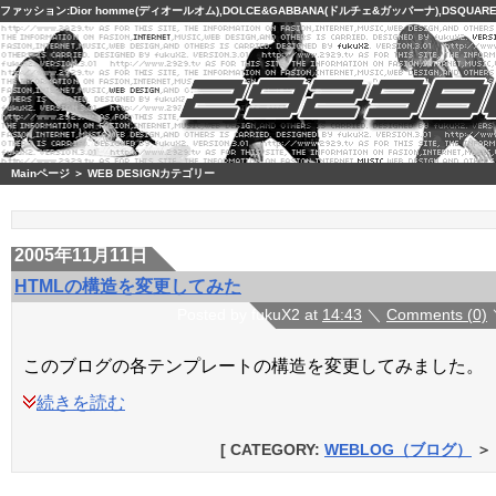
ファッション:
Dior homme
(
ディオールオム
),
DOLCE&GABBANA
(
ドルチェ&ガッバーナ
),
DSQUARE
Mainページ
＞ WEB DESIGNカテゴリー
2005年11月11日
HTMLの構造を変更してみた
Posted by fukuX2 at
14:43
＼
Comments (0)
このブログの各テンプレートの構造を変更してみました。
続きを読む
[ CATEGORY:
WEBLOG（ブログ）
＞