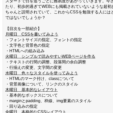
スタートで日を追うごとに難易度があがっていきます。今
たり、初歩的過ぎてWEBにも掲載されていないような超初
ちゃんと説明されていて、これからCSSを勉強する人には
ではないでしょうか？
【目次を一部紹介】
月曜日 CSSを書いてみよう
・フォントサイズの指定、フォントの指定
・文字色と背景色の指定
・HTMLへの組み込み
火曜日 シンプルで読みやすいWEBページを作る
・テキストの行間の調整、段落間の余白調整
・行揃えの変更、文字間の変更
水曜日 色々なスタイルを使ってみよう
・HTMLのマーク付け、classについて
・背景画像について、リンクのスタイル
木曜日 基本的なレイアウト
・基本的なボックスについて
・marginとpadding、枠線、img要素のスタイル
・回り込みの指定
金曜日 本格的なCSSレイアウト