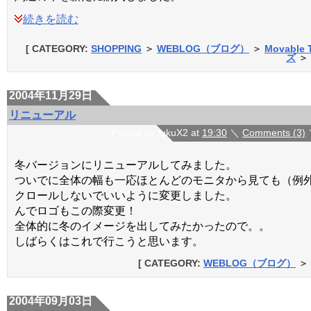
続きを読む
[ CATEGORY:
SHOPPING
＞
WEBLOG（ブログ）
＞
Movabl
ズ
＞
2004年11月29日
リニューアル
Posted by fukuX2 at
19:30
＼
Comments (3)
冬バージョンにリニューアルしてみました。
ついでに全体の幅も一応ほとんどのモニタから見ても（例
クロールしないでいいように変更しました。
んでロゴもこの際変更！
全体的に冬のイメージを出してみたかったので。。
しばらくはこれで行こうと思います。
[ CATEGORY:
WEBLOG（ブログ）
＞
2004年09月03日