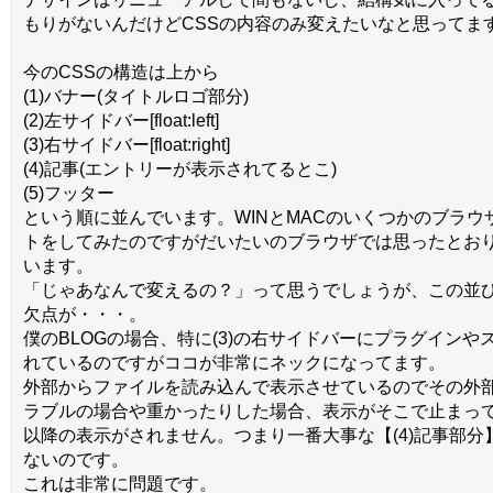
もりがないんだけどCSSの内容のみ変えたいなと思ってま
今のCSSの構造は上から
(1)バナー(タイトルロゴ部分)
(2)左サイドバー[float:left]
(3)右サイドバー[float:right]
(4)記事(エントリーが表示されてるとこ)
(5)フッター
という順に並んでいます。WINとMACのいくつかのブラウ
トをしてみたのですがだいたいのブラウザでは思ったとお
います。
「じゃあなんで変えるの？」って思うでしょうが、この並
欠点が・・・。
僕のBLOGの場合、特に(3)の右サイドバーにプラグインや
れているのですがココが非常にネックになってます。
外部からファイルを読み込んで表示させているのでその外
ラブルの場合や重かったりした場合、表示がそこで止まっ
以降の表示がされません。つまり一番大事な【(4)記事部分
ないのです。
これは非常に問題です。