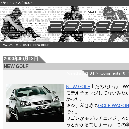
＜
サイトマップ
／
RSS
＞
Mainページ
＞
CAR
＞ NEW GOLF
2004年06月12日
NEW GOLF
Posted at 01:34 ＼
Comments (0)
NEW GOLF
出たみたいね。WA
モデルチェンジしてないみた
かった。
※今、私は赤の
GOLF WAGO
です。
ワゴンがモデルチェンジする
っとかかるでしょーね。この