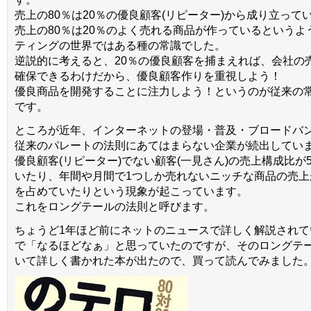
売上の80％は20％の優良顧客(リピーター)から成り立って
売上の80％は20％のよく売れる商品が作っているというよ
ティングの世界ではある種の常識でした。
逆説的に考えると、20％の優良顧客を捕まえれば、会社の売
確保できるわけだから、優良顧客作りを重視しよう！
優良商品を開発することに注力しよう！というのが従来の
です。
ところが近年、インターネットの登場・普及・ブロードバ
従来のパレートの法則にあてはまらない企業が続出してい
優良顧客(リピーター)でない顧客(一見さん)の売上構成比が
いたり、年間や月間で1つしか売れないニッチな商品の売上
を占めていたりという現象が起こっています。
これをロングテールの法則と呼びます。
ちょうど1年ほど前にネットのニュースで詳しく解説されて
で「なるほどなぁ」と思っていたのですが、そのロングテ
いて詳しく書かれた本が出たので、買って読んでみました