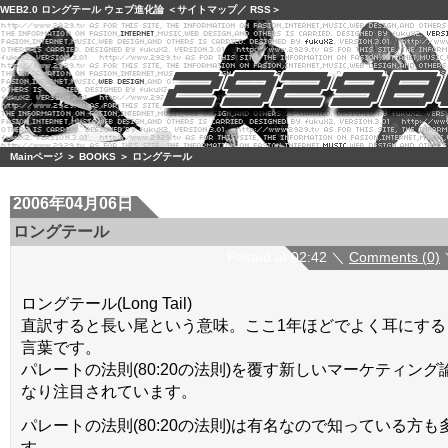
WEB2.0
ロングテール
ウェブ進化論
＜
サイトマップ
／
RSS
＞
Mainページ
＞
BOOKS
＞ ロングテール
2006年04月06日
ロングテール
Posted at 02:42 ＼
Comments (0)
ロングテール(Long Tail)
直訳すると長い尾という意味。ここ1年ほどでよく耳にする
言葉です。
パレートの法則(80:20の法則)を覆す新しいマーケティン
なり注目されています。
パレートの法則(80:20の法則)は有名なので知っている方
す。