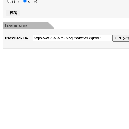
はい
いいえ
Trackback
TrackBack URL :