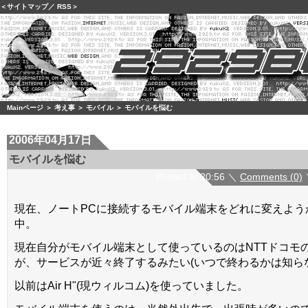
＜
サイトマップ
／
RSS
＞
Mainページ
＞
考え事
＞
モバイル
＞ モバイルを悩む
2006年04月17日
モバイルを悩む
Posted at 20:56 ＼
Comments (0)
現在、ノートPCに接続するモバイル端末をどれに変えよう
中。
現在自分がモバイル端末として使っているのはNTTドコモの
が、サービスが近々終了するみたい(いつで終わるかは知ら
以前はAir H"(現ウィルコム)を使っていました。