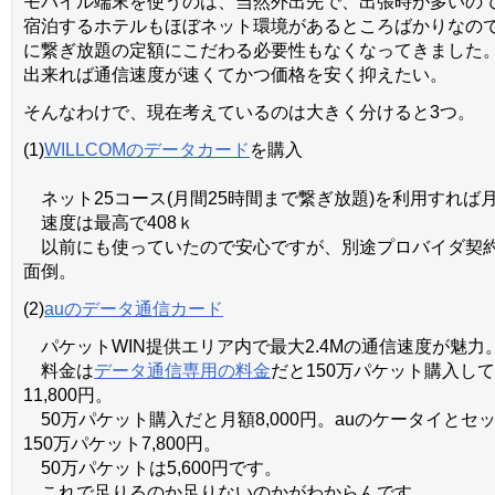
モバイル端末を使うのは、当然外出先で、出張時が多いの
宿泊するホテルもほぼネット環境があるところばかりなの
に繋ぎ放題の定額にこだわる必要性もなくなってきました
出来れば通信速度が速くてかつ価格を安く抑えたい。
そんなわけで、現在考えているのは大きく分けると3つ。
(1)
WILLCOMのデータカード
を購入
ネット25コース(月間25時間まで繋ぎ放題)を利用すれば月額
速度は最高で408ｋ
以前にも使っていたので安心ですが、別途プロバイダ契
面倒。
(2)
auのデータ通信カード
パケットWIN提供エリア内で最大2.4Mの通信速度が魅力
料金は
データ通信専用の料金
だと150万パケット購入し
11,800円。
50万パケット購入だと月額8,000円。auのケータイとセ
150万パケット7,800円。
50万パケットは5,600円です。
これで足りるのか足りないのかがわからんです。